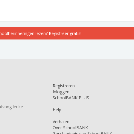
choolherinneringen lezen? Registreer gratis!
Registreren
Inloggen
SchoolBANK PLUS
tvang leuke
Help
Verhalen
Over SchoolBANK
Geschiedenis van SchoolBANK