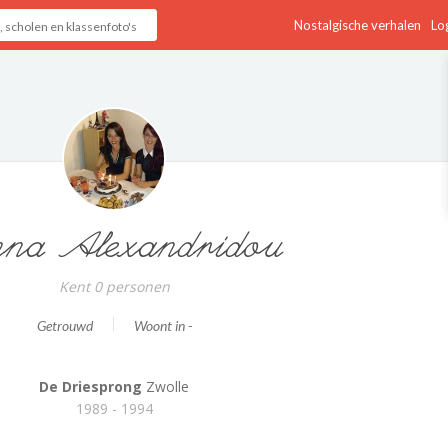
Nostalgische verhalen
Log
na Alexandridou
Kent 0 personen
Getrouwd
Woont in -
De Driesprong
Zwolle
1989 - 1994