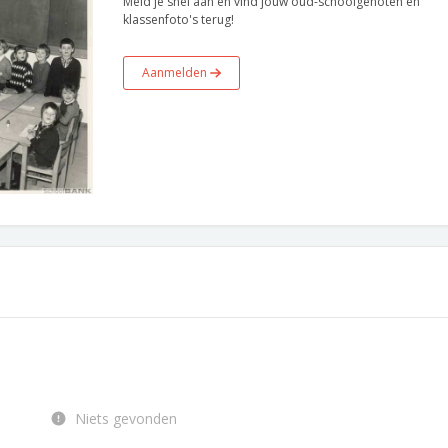
Meld je snel aan en vind jouw oud-schoolgenoten en
klassenfoto's terug!
Aanmelden
Niets gevonden