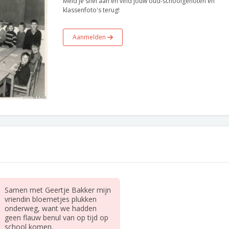
Meld je snel aan en vind jouw oud-schoolgenoten en
klassenfoto's terug!
Aanmelden
Samen met Geertje Bakker mijn
vriendin bloemetjes plukken
onderweg, want we hadden
geen flauw benul van op tijd op
school komen.