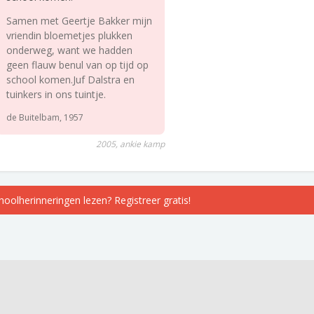
Samen met Geertje Bakker mijn
vriendin bloemetjes plukken
onderweg, want we hadden
geen flauw benul van op tijd op
school komen.Juf Dalstra en
tuinkers in ons tuintje.
de Buitelbam, 1957
2005, ankie kamp
choolherinneringen lezen? Registreer gratis!