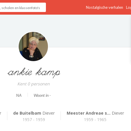
Nostalgische verhalen
Log
ankie kamp
Kent 0 personen
NA
Woont in -
r
de Buitelbam
Diever
Meester Andreae s...
Diever
1957 - 1959
1959 - 1965