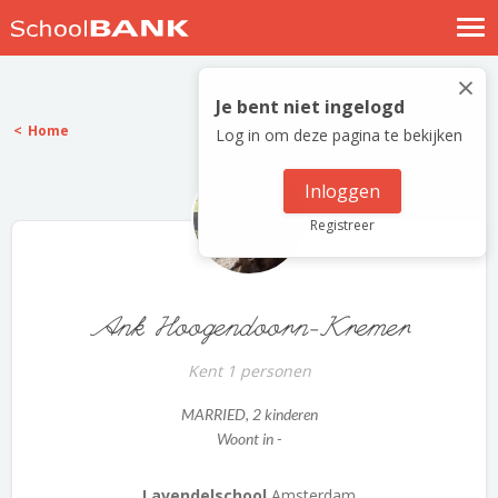
Nostalgische verhalen
×
Log in
Je bent niet ingelogd
Home
Log in om deze pagina te bekijken
Meld je gratis aan
Help
Inloggen
Registreer
Ank Hoogendoorn-Kremer
Kent 1 personen
MARRIED
, 2 kinderen
Woont in -
Lavendelschool
Amsterdam