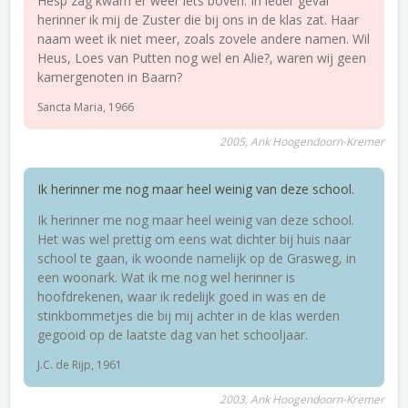
Hesp zag kwam er weer iets boven. In ieder geval
herinner ik mij de Zuster die bij ons in de klas zat. Haar
naam weet ik niet meer, zoals zovele andere namen. Wil
Heus, Loes van Putten nog wel en Alie?, waren wij geen
kamergenoten in Baarn?
Sancta Maria, 1966
2005, Ank Hoogendoorn-Kremer
Ik herinner me nog maar heel weinig van deze school.
Ik herinner me nog maar heel weinig van deze school.
Het was wel prettig om eens wat dichter bij huis naar
school te gaan, ik woonde namelijk op de Grasweg, in
een woonark. Wat ik me nog wel herinner is
hoofdrekenen, waar ik redelijk goed in was en de
stinkbommetjes die bij mij achter in de klas werden
gegooid op de laatste dag van het schooljaar.
J.C. de Rijp, 1961
2003, Ank Hoogendoorn-Kremer