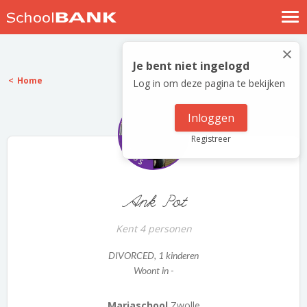
Nostalgische verhalen
×
Log in
Je bent niet ingelogd
Home
Log in om deze pagina te bekijken
Meld je gratis aan
Help
Inloggen
Registreer
Ank Pot
Kent 4 personen
DIVORCED
, 1 kinderen
Woont in -
Mariaschool
Zwolle