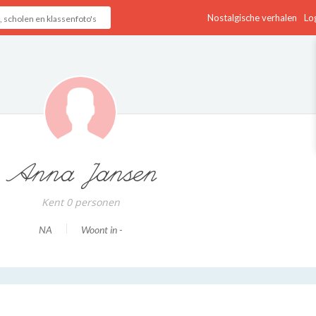
Nostalgische verhalen
Log
Anna Jansen
Kent 0 personen
NA
Woont in -