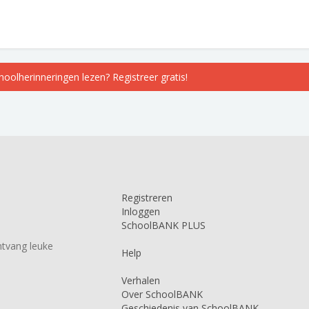
choolherinneringen lezen? Registreer gratis!
Registreren
Inloggen
SchoolBANK PLUS
tvang leuke
Help
Verhalen
Over SchoolBANK
Geschiedenis van SchoolBANK