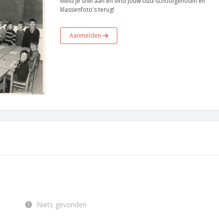
Meld je snel aan en vind jouw oud-schoolgenoten en
klassenfoto's terug!
Aanmelden
Niets gevonden