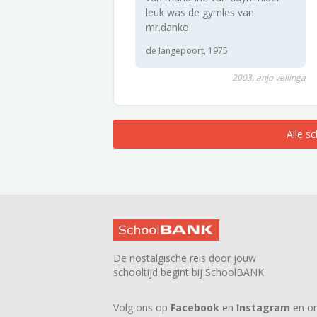
leuk was de gymles van
mr.danko.
de langepoort, 1975
2003, anjo vellinga
Alle s
De nostalgische reis door jouw
schooltijd begint bij SchoolBANK
Volg ons op
Facebook
en
Instagram
en on