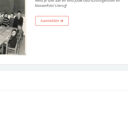
Meld je snel aan en vind jouw oud-schoolgenoten en
klassenfoto's terug!
Aanmelden