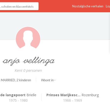
Nostalgische verhalen
Log
anjo vellinga
Kent 0 personen
MARRIED
, 2 kinderen
Woont in -
de langepoort
Brielle
Prinses Marijkesc...
Rozenburg
1975 - 1980
1966 - 1969