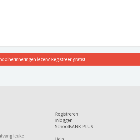
choolherinneringen lezen? Registreer gratis!
Registreren
Inloggen
SchoolBANK PLUS
tvang leuke
Help