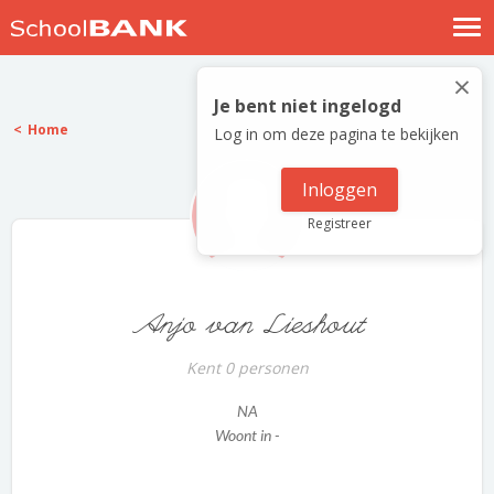
Nostalgische verhalen
×
Log in
Je bent niet ingelogd
Home
Log in om deze pagina te bekijken
Meld je gratis aan
Help
Inloggen
Registreer
Anjo van Lieshout
Kent 0 personen
NA
Woont in -