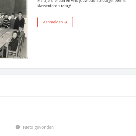
Meld je snel aan en vind jouw oud-schoolgenoten en
klassenfoto's terug!
Aanmelden
Niets gevonden