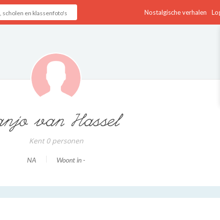
Nostalgische verhalen
Log
anjo van Hassel
Kent 0 personen
NA
Woont in -