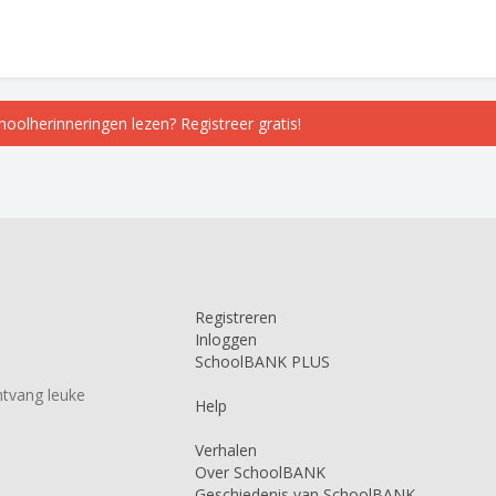
choolherinneringen lezen? Registreer gratis!
Registreren
Inloggen
SchoolBANK PLUS
tvang leuke
Help
Verhalen
Over SchoolBANK
Geschiedenis van SchoolBANK