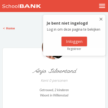
Nostalgische verhalen
×
Log in
Je bent niet ingelogd
Home
Log in om deze pagina te bekijken
Meld je gratis aan
Help
Inloggen
Registreer
Anjo Silvertand
Kent 0 personen
Getrouwd
, 2 kinderen
Woont in Willemstad