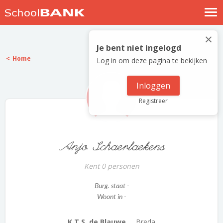
Nostalgische verhalen
×
Log in
Je bent niet ingelogd
Home
Log in om deze pagina te bekijken
Meld je gratis aan
Help
Inloggen
Registreer
Anjo Schaerlaekens
Kent 0 personen
Burg. staat -
Woont in -
K.T.S. de Blauwe ...
Breda