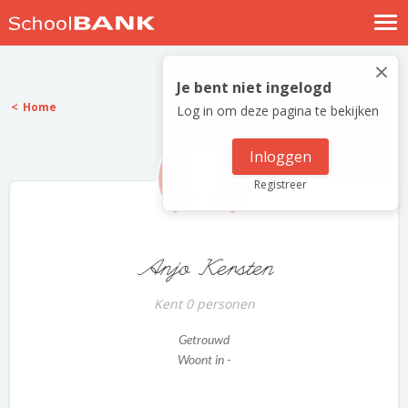
Nostalgische verhalen
×
Log in
Je bent niet ingelogd
Home
Log in om deze pagina te bekijken
Meld je gratis aan
Help
Inloggen
Registreer
Anjo Kersten
Kent 0 personen
Getrouwd
Woont in -