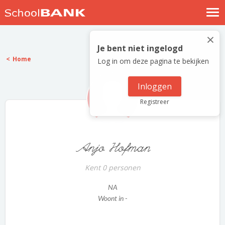
Nostalgische verhalen
×
Log in
Je bent niet ingelogd
Home
Log in om deze pagina te bekijken
Meld je gratis aan
Help
Inloggen
Registreer
Anjo Hofman
Kent 0 personen
NA
Woont in -