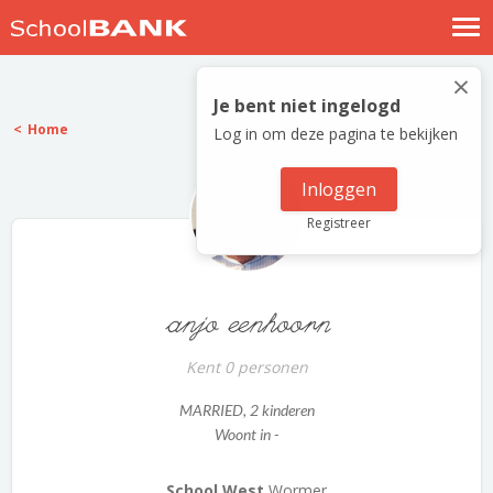
Nostalgische verhalen
×
Log in
Je bent niet ingelogd
Home
Log in om deze pagina te bekijken
Meld je gratis aan
Help
Inloggen
Registreer
anjo eenhoorn
Kent 0 personen
MARRIED
, 2 kinderen
Woont in -
School West
Wormer