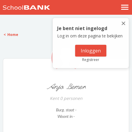
Nostalgische verhalen
×
Log in
Je bent niet ingelogd
Home
Log in om deze pagina te bekijken
Meld je gratis aan
Help
Inloggen
Registreer
Anjo Bemer
Kent 0 personen
Burg. staat -
Woont in -