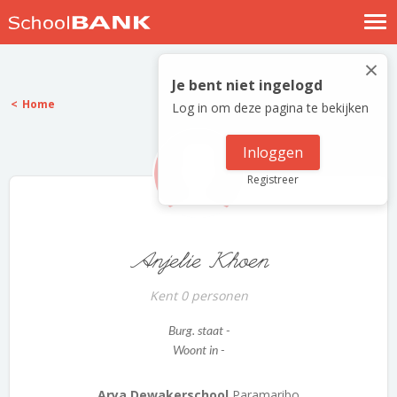
Nostalgische verhalen
×
Log in
Je bent niet ingelogd
Home
Log in om deze pagina te bekijken
Meld je gratis aan
Help
Inloggen
Registreer
Anjelie Khoen
Kent 0 personen
Burg. staat -
Woont in -
Arya Dewakerschool
Paramaribo