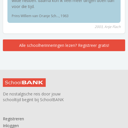
wilde hebben. daarna kon ik veel meer dingen doen dan
voor die tijd.
Prins WIllem van Oranje Sch..., 1963
2003, Anje Flach
Alle schoolherinneringen lezen? Registreer gratis!
De nostalgische reis door jouw
schooltijd begint bij SchoolBANK
Registreren
Inloggen