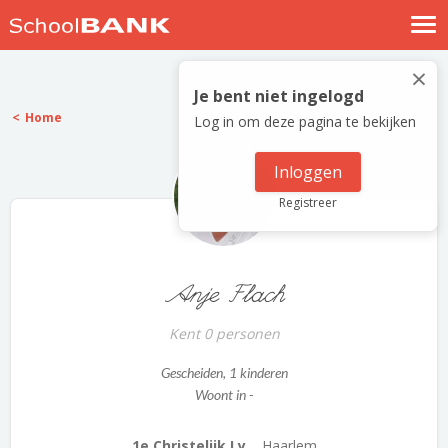
Nostalgische verhalen
×
Log in
Je bent niet ingelogd
Home
Log in om deze pagina te bekijken
Meld je gratis aan
Help
Inloggen
Registreer
Anje Flach
Kent 0 personen
Gescheiden
, 1 kinderen
Woont in -
1e Christelijk Ly...
Haarlem