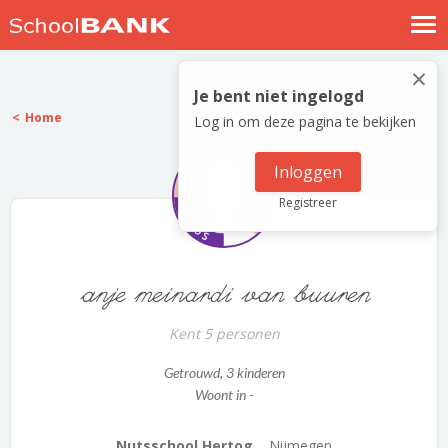
Nostalgische verhalen
×
Log in
Je bent niet ingelogd
Home
Log in om deze pagina te bekijken
Meld je gratis aan
Help
Inloggen
Registreer
anje meinardi van buuren
Kent 5 personen
Getrouwd
, 3 kinderen
Woont in -
Nutsschool Hertog...
Nijmegen