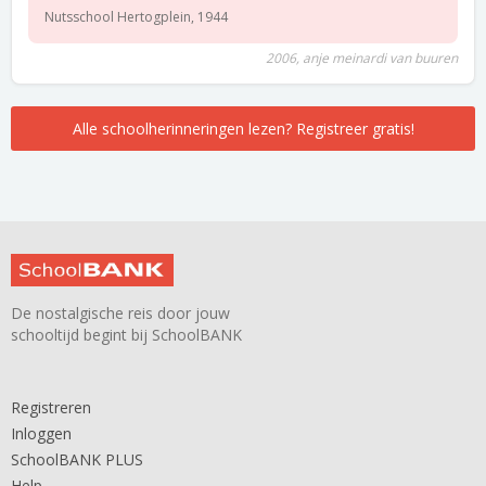
Nutsschool Hertogplein, 1944
2006, anje meinardi van buuren
Alle schoolherinneringen lezen? Registreer gratis!
De nostalgische reis door jouw
schooltijd begint bij SchoolBANK
Registreren
Inloggen
SchoolBANK PLUS
Help