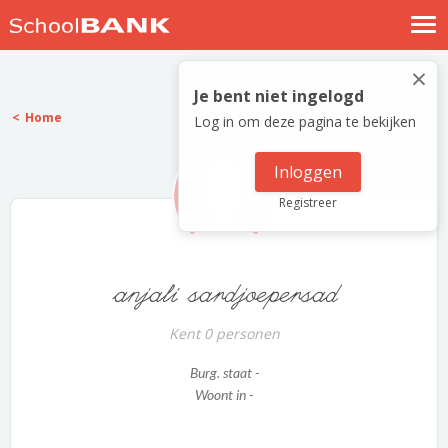
Nostalgische verhalen
×
Log in
Je bent niet ingelogd
Home
Log in om deze pagina te bekijken
Meld je gratis aan
Help
Inloggen
Registreer
anjali sardjoepersad
Kent 0 personen
Burg. staat -
Woont in -