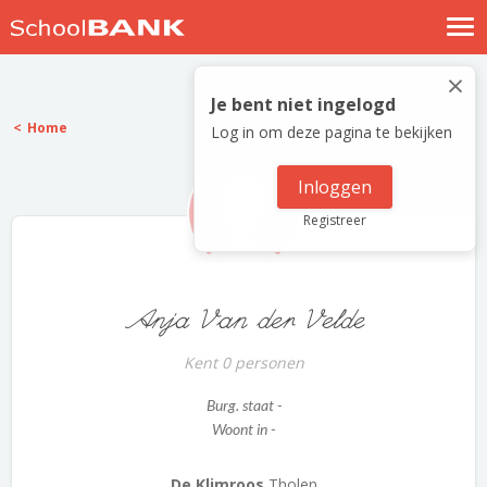
Nostalgische verhalen
×
Log in
Je bent niet ingelogd
Home
Log in om deze pagina te bekijken
Meld je gratis aan
Help
Inloggen
Registreer
Anja Van der Velde
Kent 0 personen
Burg. staat -
Woont in -
De Klimroos
Tholen