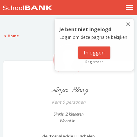
Nostalgische verhalen
×
Log in
Je bent niet ingelogd
Home
Log in om deze pagina te bekijken
Meld je gratis aan
Help
Inloggen
Registreer
Anja Ploeg
Kent 0 personen
Single
, 2 kinderen
Woont in -
de Touwladder
Ugchelen