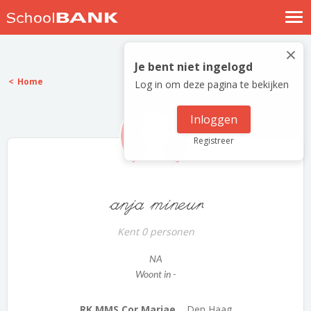
Nostalgische verhalen
×
Log in
Je bent niet ingelogd
Home
Log in om deze pagina te bekijken
Meld je gratis aan
Help
Inloggen
Registreer
anja mineur
Kent 0 personen
NA
Woont in -
RK MMS Cor Mariae...
Den Haag