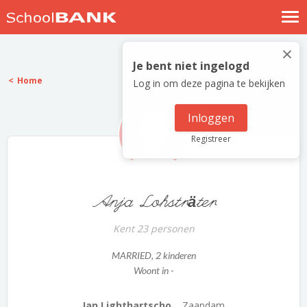
Nostalgische verhalen
×
Log in
Je bent niet ingelogd
Home
Log in om deze pagina te bekijken
Meld je gratis aan
Help
Inloggen
Registreer
Anja Lohsträter
Kent 23 personen
MARRIED
, 2 kinderen
Woont in -
Jan Lighthartscho...
Zaandam