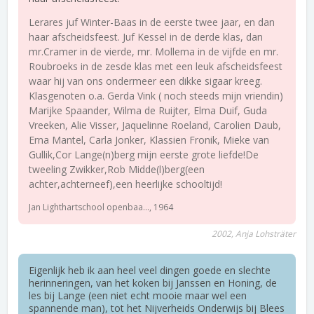
Lerares juf Winter-Baas in de eerste twee jaar, en dan
haar afscheidsfeest. Juf Kessel in de derde klas, dan
mr.Cramer in de vierde, mr. Mollema in de vijfde en mr.
Roubroeks in de zesde klas met een leuk afscheidsfeest
waar hij van ons ondermeer een dikke sigaar kreeg.
Klasgenoten o.a. Gerda Vink ( noch steeds mijn vriendin)
Marijke Spaander, Wilma de Ruijter, Elma Duif, Guda
Vreeken, Alie Visser, Jaquelinne Roeland, Carolien Daub,
Erna Mantel, Carla Jonker, Klassien Fronik, Mieke van
Gullik,Cor Lange(n)berg mijn eerste grote liefde!De
tweeling Zwikker,Rob Midde(l)berg(een
achter,achterneef),een heerlijke schooltijd!
Jan Lighthartschool openbaa..., 1964
2002, Anja Lohsträter
Eigenlijk heb ik aan heel veel dingen goede en slechte
herinneringen, van het koken bij Janssen en Honing, de
les bij Lange (een niet echt mooie maar wel een
spannende man), tot het Nijverheids Onderwijs bij Blees