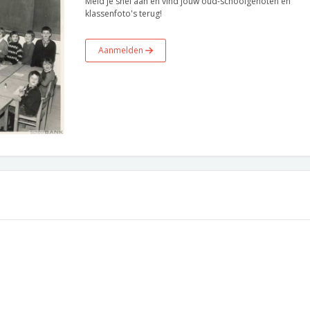
Meld je snel aan en vind jouw oud-schoolgenoten en
klassenfoto's terug!
Aanmelden