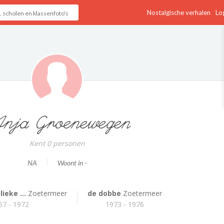
Nostalgische verhalen
Log
nja Groenewegen
Kent 0 personen
NA
Woont in -
ieke ...
Zoetermeer
de dobbe
Zoetermeer
67 - 1972
1973 - 1976