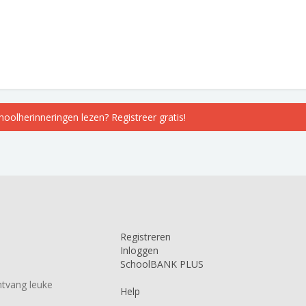
choolherinneringen lezen? Registreer gratis!
Registreren
Inloggen
SchoolBANK PLUS
tvang leuke
Help