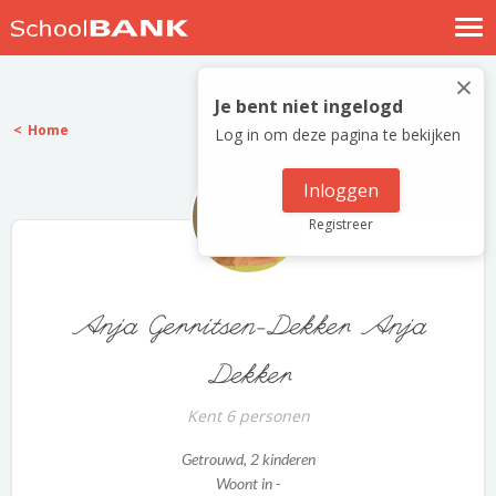
Nostalgische verhalen
×
Log in
Je bent niet ingelogd
Home
Log in om deze pagina te bekijken
Meld je gratis aan
Help
Inloggen
Registreer
Anja Gerritsen-Dekker Anja
Dekker
Kent 6 personen
Getrouwd
, 2 kinderen
Woont in -