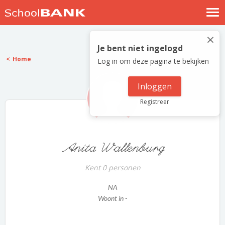
Nostalgische verhalen
×
Log in
Je bent niet ingelogd
Home
Log in om deze pagina te bekijken
Meld je gratis aan
Help
Inloggen
Registreer
Anita Wallenburg
Kent 0 personen
NA
Woont in -