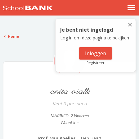
Nostalgische verhalen
×
Log in
Je bent niet ingelogd
Home
Log in om deze pagina te bekijken
Meld je gratis aan
Help
Inloggen
Registreer
anita vialle
Kent 0 personen
MARRIED
, 2 kinderen
Woont in -
Prof. van Poeljes...
Den Haag