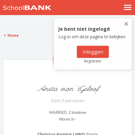
Nostalgische verhalen
×
Log in
Je bent niet ingelogd
Home
Log in om deze pagina te bekijken
Meld je gratis aan
Help
Inloggen
Registreer
Anita van 'tGeloof
Kent 0 personen
MARRIED
, 2 kinderen
Woont in -
Christus Koning LHNO
Breda