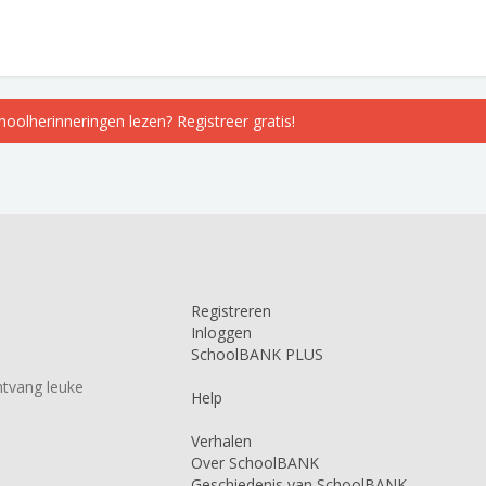
choolherinneringen lezen? Registreer gratis!
Registreren
Inloggen
SchoolBANK PLUS
tvang leuke
Help
Verhalen
Over SchoolBANK
Geschiedenis van SchoolBANK