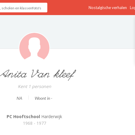
Nostalgische verhalen
Log
Anita Van kleef
Kent 1 personen
NA
Woont in -
PC Hooftschool
Harderwijk
1968 - 1977