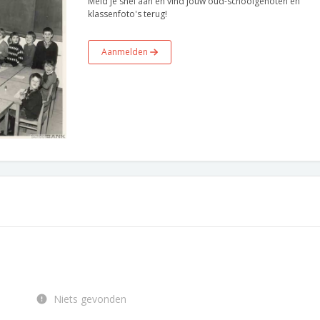
Meld je snel aan en vind jouw oud-schoolgenoten en
klassenfoto's terug!
Aanmelden
Niets gevonden