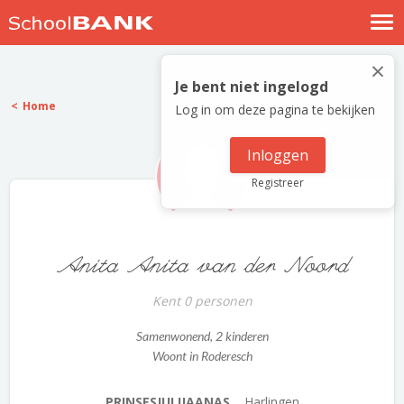
Nostalgische verhalen
×
Log in
Je bent niet ingelogd
Home
Log in om deze pagina te bekijken
Meld je gratis aan
Help
Inloggen
Registreer
Anita Anita van der Noord
Kent 0 personen
Samenwonend
, 2 kinderen
Woont in Roderesch
PRINSESJULIJAANAS...
Harlingen