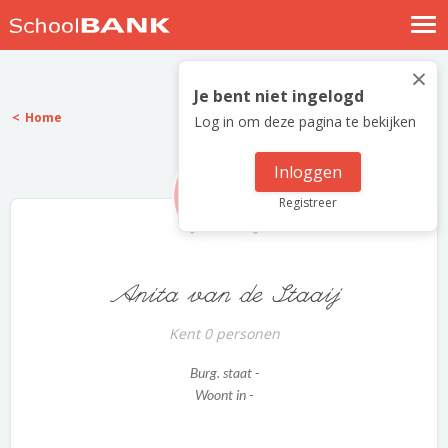
Nostalgische verhalen
×
Log in
Je bent niet ingelogd
Home
Log in om deze pagina te bekijken
Meld je gratis aan
Help
Inloggen
Registreer
Anita van de Staaij
Kent 0 personen
Burg. staat -
Woont in -