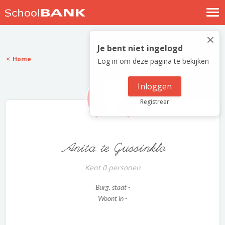
Nostalgische verhalen
×
Log in
Je bent niet ingelogd
Home
Log in om deze pagina te bekijken
Meld je gratis aan
Help
Inloggen
Registreer
Anita te Gussinklo
Kent 0 personen
Burg. staat -
Woont in -