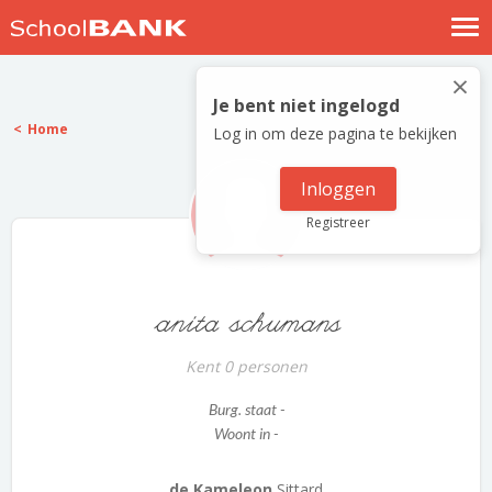
Nostalgische verhalen
×
Log in
Je bent niet ingelogd
Home
Log in om deze pagina te bekijken
Meld je gratis aan
Help
Inloggen
Registreer
anita schumans
Kent 0 personen
Burg. staat -
Woont in -
de Kameleon
Sittard