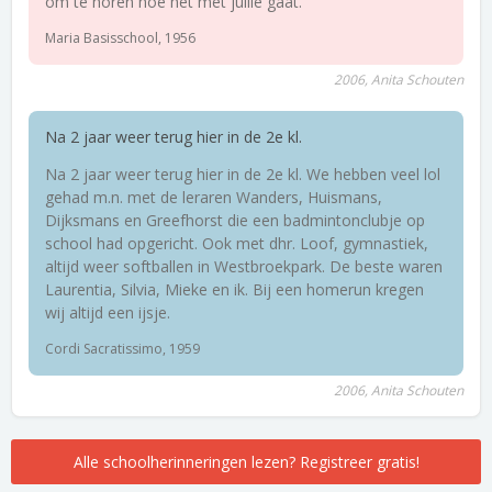
om te horen hoe het met jullie gaat.
Maria Basisschool, 1956
2006, Anita Schouten
Na 2 jaar weer terug hier in de 2e kl.
Na 2 jaar weer terug hier in de 2e kl. We hebben veel lol
gehad m.n. met de leraren Wanders, Huismans,
Dijksmans en Greefhorst die een badmintonclubje op
school had opgericht. Ook met dhr. Loof, gymnastiek,
altijd weer softballen in Westbroekpark. De beste waren
Laurentia, Silvia, Mieke en ik. Bij een homerun kregen
wij altijd een ijsje.
Cordi Sacratissimo, 1959
2006, Anita Schouten
Alle schoolherinneringen lezen? Registreer gratis!