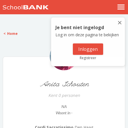
Nostalgische verhalen
×
Log in
Je bent niet ingelogd
Home
Log in om deze pagina te bekijken
Meld je gratis aan
Help
Inloggen
Registreer
Anita Schouten
Kent 0 personen
NA
Woont in -
Cordi Sacratissimo
Den Haag