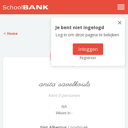
Nostalgische verhalen
×
Log in
Je bent niet ingelogd
Home
Log in om deze pagina te bekijken
Meld je gratis aan
Help
Inloggen
Registreer
anita savelkouls
Kent 0 personen
NA
Woont in -
Sint Albertus
Loosbroek