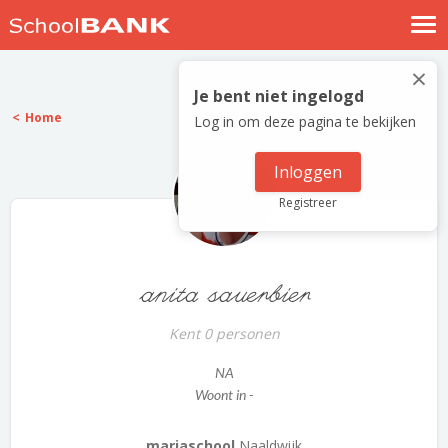
Nostalgische verhalen
×
Log in
Je bent niet ingelogd
Home
Log in om deze pagina te bekijken
Meld je gratis aan
Help
Inloggen
Registreer
anita sauerbier
Kent 0 personen
NA
Woont in -
mariaschool
Naaldwijk