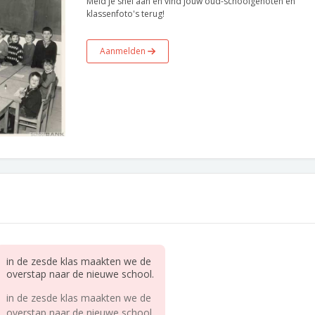
Meld je snel aan en vind jouw oud-schoolgenoten en
klassenfoto's terug!
Aanmelden
in de zesde klas maakten we de
overstap naar de nieuwe school.
in de zesde klas maakten we de
overstap naar de nieuwe school