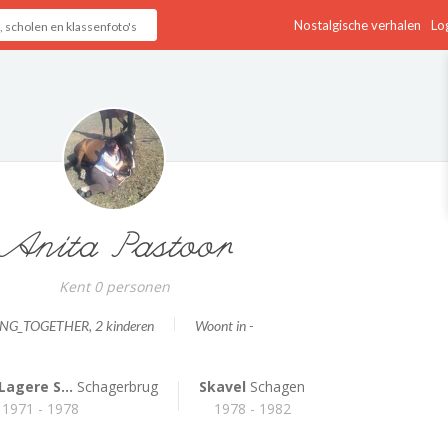
Nostalgische verhalen
Log
Anita Pastoor
Kent 0 personen
ING_TOGETHER
, 2 kinderen
Woont in -
agere S...
Schagerbrug
Skavel
Schagen
1971 - 1978
1978 - 1982