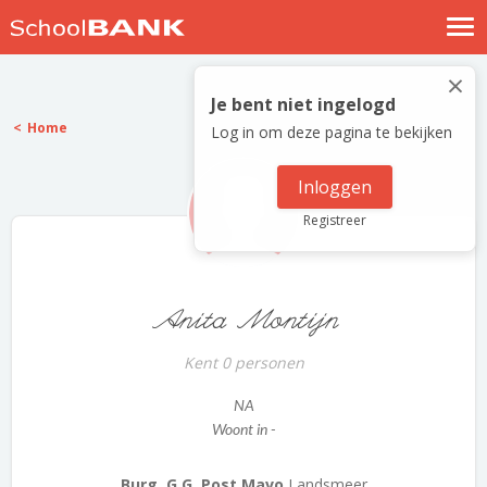
Nostalgische verhalen
×
Log in
Je bent niet ingelogd
Home
Log in om deze pagina te bekijken
Meld je gratis aan
Help
Inloggen
Registreer
Anita Montijn
Kent 0 personen
NA
Woont in -
Burg. G.G. Post Mavo
Landsmeer