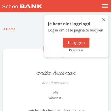
Nostalgische verhalen
×
Log in
Je bent niet ingelogd
Home
Log in om deze pagina te bekijken
Meld je gratis aan
Help
Inloggen
Registreer
anita huisman
Kent 0 personen
NA
Woont in -
huishoudschool,hi...
Appingedam