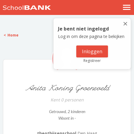
Nostalgische verhalen
×
Log in
Je bent niet ingelogd
Home
Log in om deze pagina te bekijken
Meld je gratis aan
Help
Inloggen
Registreer
Anita Koning Groeneveld
Kent 0 personen
Getrouwd
, 2 kinderen
Woont in -
theothijsenschool
Den Haag