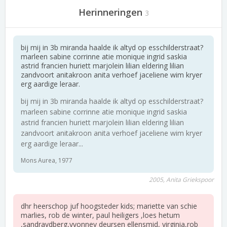
Herinneringen
3
bij mij in 3b miranda haalde ik altyd op esschilderstraat?
marleen sabine corrinne atie monique ingrid saskia
astrid francien huriett marjolein lilian eldering lilian
zandvoort anitakroon anita verhoef jaceliene wim kryer
erg aardige leraar.
bij mij in 3b miranda haalde ik altyd op esschilderstraat?
marleen sabine corrinne atie monique ingrid saskia
astrid francien huriett marjolein lilian eldering lilian
zandvoort anitakroon anita verhoef jaceliene wim kryer
erg aardige leraar...
Mons Aurea, 1977
2005, Anita Griekspoor
dhr heerschop juf hoogsteder kids; mariette van schie
marlies, rob de winter, paul heiligers ,loes hetum
,sandravdberg,yvonnev deursen ellensmid, virginia,rob