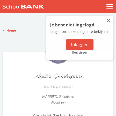
Nostalgische verhalen
×
Log in
Je bent niet ingelogd
Home
Log in om deze pagina te bekijken
Meld je gratis aan
Help
Inloggen
Registreer
Anita Griekspoor
Kent 0 personen
MARRIED
, 2 kinderen
Woont in -
Christelijk Techn...
Haarlem