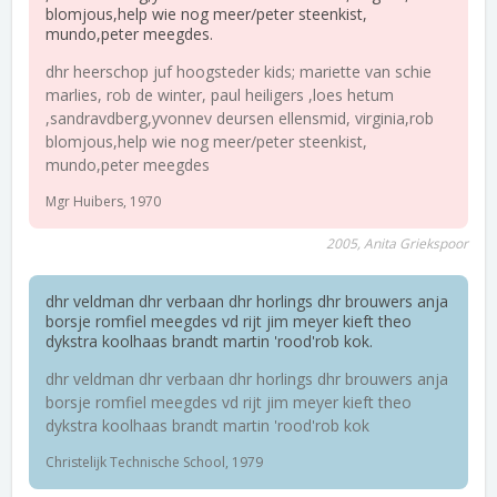
blomjous,help wie nog meer/peter steenkist,
mundo,peter meegdes.
dhr heerschop juf hoogsteder kids; mariette van schie
marlies, rob de winter, paul heiligers ,loes hetum
,sandravdberg,yvonnev deursen ellensmid, virginia,rob
blomjous,help wie nog meer/peter steenkist,
mundo,peter meegdes
Mgr Huibers, 1970
2005, Anita Griekspoor
dhr veldman dhr verbaan dhr horlings dhr brouwers anja
borsje romfiel meegdes vd rijt jim meyer kieft theo
dykstra koolhaas brandt martin 'rood'rob kok.
dhr veldman dhr verbaan dhr horlings dhr brouwers anja
borsje romfiel meegdes vd rijt jim meyer kieft theo
dykstra koolhaas brandt martin 'rood'rob kok
Christelijk Technische School, 1979