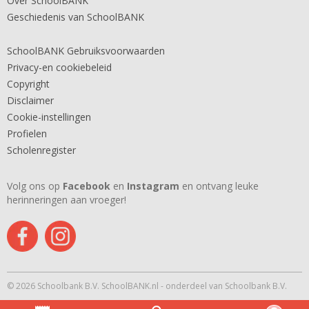
Over SchoolBANK
Geschiedenis van SchoolBANK
SchoolBANK Gebruiksvoorwaarden
Privacy-en cookiebeleid
Copyright
Disclaimer
Cookie-instellingen
Profielen
Scholenregister
Volg ons op
Facebook
en
Instagram
en ontvang leuke
herinneringen aan vroeger!
© 2026 Schoolbank B.V. SchoolBANK.nl - onderdeel van Schoolbank B.V.