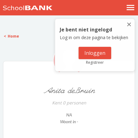
Nostalgische verhalen
×
Log in
Je bent niet ingelogd
Home
Log in om deze pagina te bekijken
Meld je gratis aan
Help
Inloggen
Registreer
Anita deBruin
Kent 0 personen
NA
Woont in -