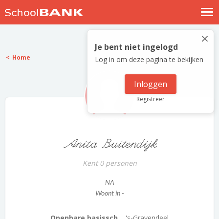
Nostalgische verhalen
×
Log in
Je bent niet ingelogd
Home
Log in om deze pagina te bekijken
Meld je gratis aan
Help
Inloggen
Registreer
Anita Buitendijk
Kent 0 personen
NA
Woont in -
Openbare basissch...
's-Gravendeel