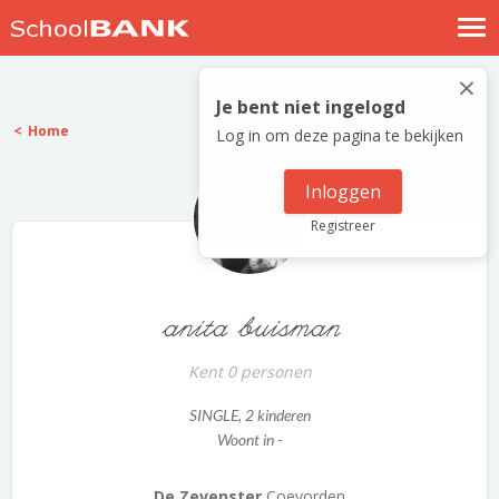
Nostalgische verhalen
×
Log in
Je bent niet ingelogd
Home
Log in om deze pagina te bekijken
Meld je gratis aan
Help
Inloggen
Registreer
anita buisman
Kent 0 personen
SINGLE
, 2 kinderen
Woont in -
De Zevenster
Coevorden