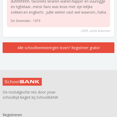
duhhhhhhh. favoriete leraren waren.flapper en vuuregge
en tighelaar...minst favo was kruis met zijn lelijke
sokken.en engberts ..jullie weten vast wel waarom...haha
De Zevenster , 1979
2005, anita buisman
Alle schoolherinneringen lezen? Registreer gratis!
De nostalgische reis door jouw
schooltijd begint bij SchoolBANK
Registreren