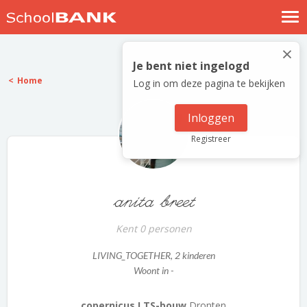
Nostalgische verhalen
×
Log in
Je bent niet ingelogd
Home
Log in om deze pagina te bekijken
Meld je gratis aan
Help
Inloggen
Registreer
anita breet
Kent 0 personen
LIVING_TOGETHER
, 2 kinderen
Woont in -
copernicus LTS-bouw
Dronten