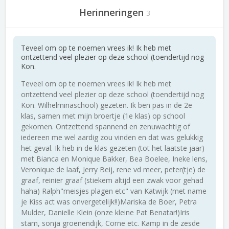
Herinneringen
3
Teveel om op te noemen vrees ik! Ik heb met
ontzettend veel plezier op deze school (toendertijd nog
Kon.
Teveel om op te noemen vrees ik! Ik heb met
ontzettend veel plezier op deze school (toendertijd nog
Kon. Wilhelminaschool) gezeten. Ik ben pas in de 2e
klas, samen met mijn broertje (1e klas) op school
gekomen. Ontzettend spannend en zenuwachtig of
iedereen me wel aardig zou vinden en dat was gelukkig
het geval. Ik heb in de klas gezeten (tot het laatste jaar)
met Bianca en Monique Bakker, Bea Boelee, Ineke lens,
Veronique de laaf, Jerry Beij, rene vd meer, peter(tje) de
graaf, reinier graaf (stiekem altijd een zwak voor gehad
haha) Ralph"meisjes plagen etc" van Katwijk (met name
je Kiss act was onvergetelijk!!)Mariska de Boer, Petra
Mulder, Danielle Klein (onze kleine Pat Benatar!)Iris
stam, sonja groenendijk, Corne etc. Kamp in de zesde