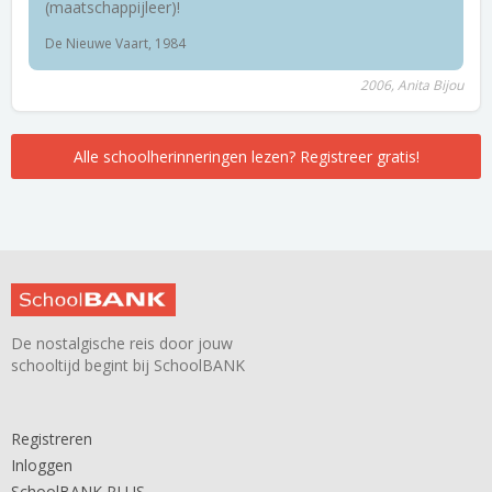
(maatschappijleer)!
De Nieuwe Vaart, 1984
2006, Anita Bijou
Alle schoolherinneringen lezen? Registreer gratis!
De nostalgische reis door jouw
schooltijd begint bij SchoolBANK
Registreren
Inloggen
SchoolBANK PLUS