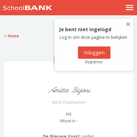
Nostalgische verhalen
×
Log in
Je bent niet ingelogd
Home
Log in om deze pagina te bekijken
Meld je gratis aan
Help
Inloggen
Registreer
Anita Bijou
Kent 0 personen
NA
Woont in -
De Nieuwe Vaart
Leiden