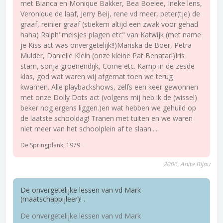
met Bianca en Monique Bakker, Bea Boelee, Ineke lens,
Veronique de laaf, Jerry Beij, rene vd meer, peter(tje) de
graaf, reinier graaf (stiekem altijd een zwak voor gehad
haha) Ralph"meisjes plagen etc" van Katwijk (met name
je Kiss act was onvergetelijk!!)Mariska de Boer, Petra
Mulder, Danielle Klein (onze kleine Pat Benatar!)Iris
stam, sonja groenendijk, Corne etc. Kamp in de zesde
klas, god wat waren wij afgemat toen we terug
kwamen. Alle playbackshows, zelfs een keer gewonnen
met onze Dolly Dots act (volgens mij heb ik de (wissel)
beker nog ergens liggen.)en wat hebben we gehuild op
de laatste schooldag! Tranen met tuiten en we waren
niet meer van het schoolplein af te slaan.....
De Springplank, 1979
2006, Anita Bijou
De onvergetelijke lessen van vd Mark
(maatschappijleer)! .
De onvergetelijke lessen van vd Mark