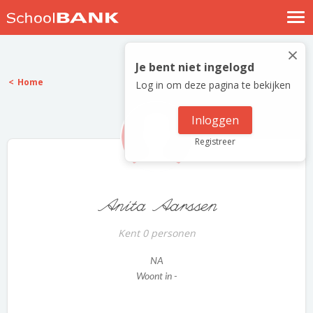
Nostalgische verhalen
×
Log in
Je bent niet ingelogd
Home
Log in om deze pagina te bekijken
Meld je gratis aan
Help
Inloggen
Registreer
Anita Aarssen
Kent 0 personen
NA
Woont in -