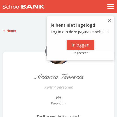
Nostalgische verhalen
×
Log in
Je bent niet ingelogd
Home
Log in om deze pagina te bekijken
Meld je gratis aan
Help
Inloggen
Registreer
Antonio Torrente
Kent 7 personen
NA
Woont in -
De Bosweide
Ridderkerk