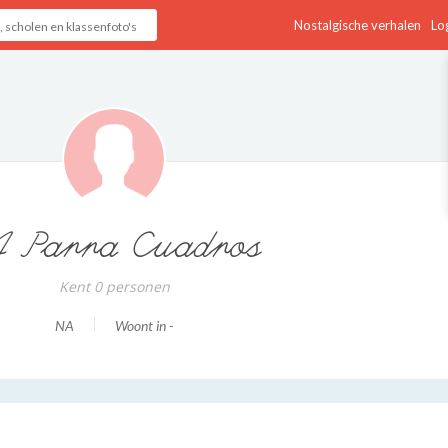
Nostalgische verhalen
Log
 Parra Cuadros
Kent 0 personen
NA
Woont in -