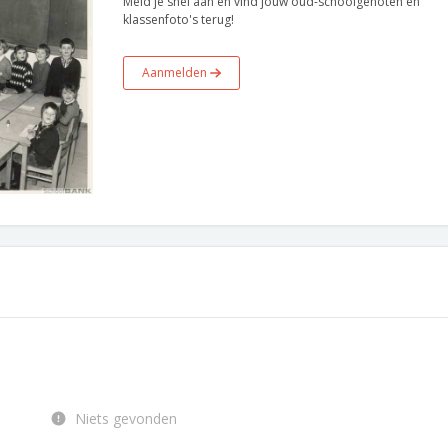
Meld je snel aan en vind jouw oud-schoolgenoten en
klassenfoto's terug!
Aanmelden
Niets gevonden