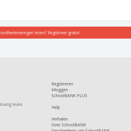
choolherinneringen lezen? Registreer gratis!
Registreren
Inloggen
SchoolBANK PLUS
tvang leuke
Help
Verhalen
Over SchoolBANK
Geschiedenis van SchoolBANK