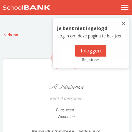
Nostalgische verhalen
×
Log in
Je bent niet ingelogd
Home
Log in om deze pagina te bekijken
Meld je gratis aan
Help
Inloggen
Registreer
A Pieterse
Kent 0 personen
Burg. staat -
Woont in -
Bernardus Smytege...
Middelburg