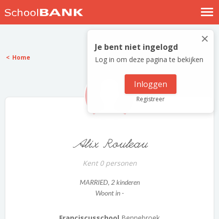
Nostalgische verhalen
×
Log in
Je bent niet ingelogd
Home
Log in om deze pagina te bekijken
Meld je gratis aan
Help
Inloggen
Registreer
Alix Rouleau
Kent 0 personen
MARRIED
, 2 kinderen
Woont in -
Franciscusschool
Bennebroek